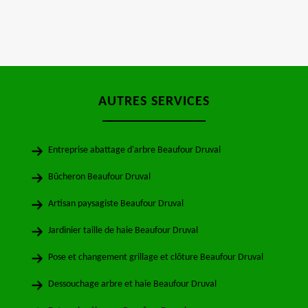
AUTRES SERVICES
Entreprise abattage d'arbre Beaufour Druval
Bûcheron Beaufour Druval
Artisan paysagiste Beaufour Druval
Jardinier taille de haie Beaufour Druval
Pose et changement grillage et clôture Beaufour Druval
Dessouchage arbre et haie Beaufour Druval