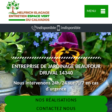
MENU
indisponible
indisponible
ENTREPRISE DE JARDINAGE BEAUFOUR
DRUVAL 14340
Nous intervenons 24h/24 sur 7j/7 en cas
d'urgence
NOS RÉALISATIONS
CONTACTEZ NOUS