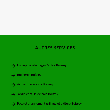
AUTRES SERVICES
Entreprise abattage d'arbre Boissey
Bûcheron Boissey
Artisan paysagiste Boissey
Jardinier taille de haie Boissey
Pose et changement grillage et clôture Boissey