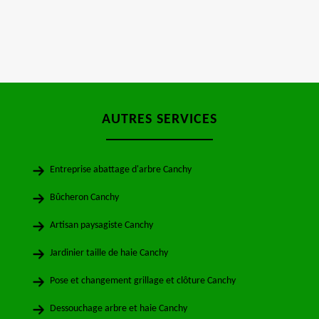
AUTRES SERVICES
Entreprise abattage d'arbre Canchy
Bûcheron Canchy
Artisan paysagiste Canchy
Jardinier taille de haie Canchy
Pose et changement grillage et clôture Canchy
Dessouchage arbre et haie Canchy