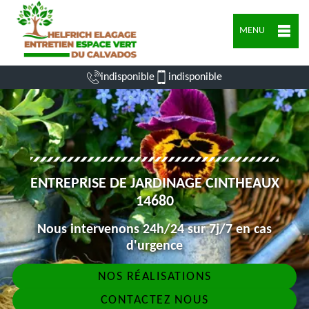
MENU
indisponible
indisponible
ENTREPRISE DE JARDINAGE CINTHEAUX
14680
Nous intervenons 24h/24 sur 7j/7 en cas
d'urgence
NOS RÉALISATIONS
CONTACTEZ NOUS