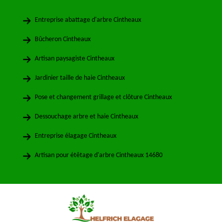
Entreprise abattage d'arbre Cintheaux
Bûcheron Cintheaux
Artisan paysagiste Cintheaux
Jardinier taille de haie Cintheaux
Pose et changement grillage et clôture Cintheaux
Dessouchage arbre et haie Cintheaux
Entreprise élagage Cintheaux
Artisan pour étêtage d'arbre Cintheaux 14680