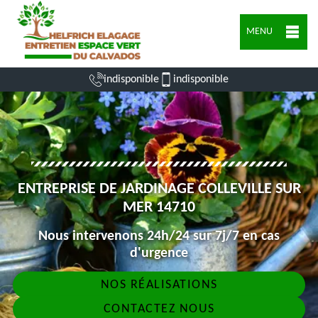
MENU
indisponible
indisponible
ENTREPRISE DE JARDINAGE COLLEVILLE SUR
MER 14710
Nous intervenons 24h/24 sur 7j/7 en cas
d'urgence
NOS RÉALISATIONS
CONTACTEZ NOUS