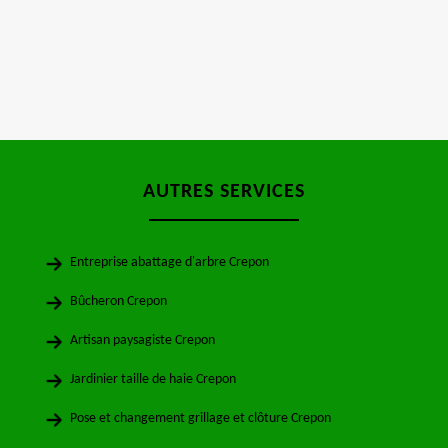
AUTRES SERVICES
Entreprise abattage d'arbre Crepon
Bûcheron Crepon
Artisan paysagiste Crepon
Jardinier taille de haie Crepon
Pose et changement grillage et clôture Crepon