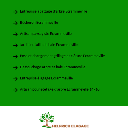
Entreprise abattage d'arbre Ecrammeville
Bûcheron Ecrammeville
Artisan paysagiste Ecrammeville
Jardinier taille de haie Ecrammeville
Pose et changement grillage et clôture Ecrammeville
Dessouchage arbre et haie Ecrammeville
Entreprise élagage Ecrammeville
Artisan pour étêtage d'arbre Ecrammeville 14710