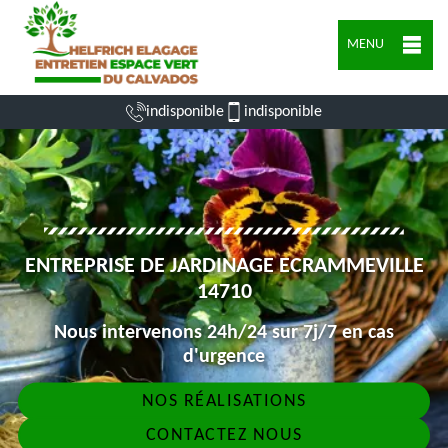
MENU
indisponible
indisponible
ENTREPRISE DE JARDINAGE ECRAMMEVILLE
14710
Nous intervenons 24h/24 sur 7j/7 en cas
d'urgence
NOS RÉALISATIONS
CONTACTEZ NOUS