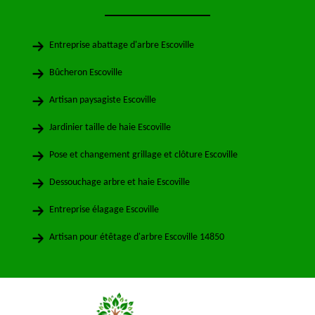
Entreprise abattage d'arbre Escoville
Bûcheron Escoville
Artisan paysagiste Escoville
Jardinier taille de haie Escoville
Pose et changement grillage et clôture Escoville
Dessouchage arbre et haie Escoville
Entreprise élagage Escoville
Artisan pour étêtage d'arbre Escoville 14850