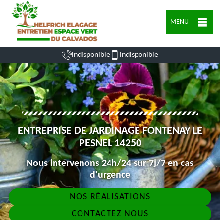
MENU
indisponible
indisponible
ENTREPRISE DE JARDINAGE FONTENAY LE
PESNEL 14250
Nous intervenons 24h/24 sur 7j/7 en cas
d'urgence
NOS RÉALISATIONS
CONTACTEZ NOUS