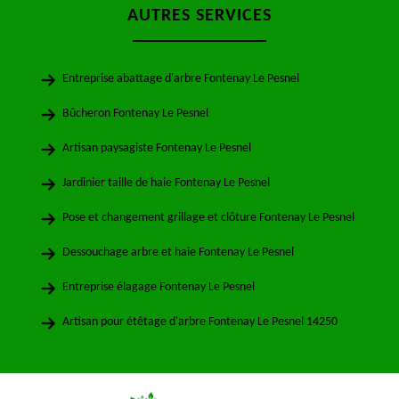
AUTRES SERVICES
Entreprise abattage d'arbre Fontenay Le Pesnel
Bûcheron Fontenay Le Pesnel
Artisan paysagiste Fontenay Le Pesnel
Jardinier taille de haie Fontenay Le Pesnel
Pose et changement grillage et clôture Fontenay Le Pesnel
Dessouchage arbre et haie Fontenay Le Pesnel
Entreprise élagage Fontenay Le Pesnel
Artisan pour étêtage d'arbre Fontenay Le Pesnel 14250