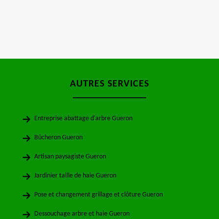
AUTRES SERVICES
Entreprise abattage d'arbre Gueron
Bûcheron Gueron
Artisan paysagiste Gueron
Jardinier taille de haie Gueron
Pose et changement grillage et clôture Gueron
Dessouchage arbre et haie Gueron