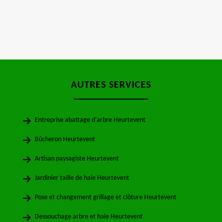
AUTRES SERVICES
Entreprise abattage d'arbre Heurtevent
Bûcheron Heurtevent
Artisan paysagiste Heurtevent
Jardinier taille de haie Heurtevent
Pose et changement grillage et clôture Heurtevent
Dessouchage arbre et haie Heurtevent