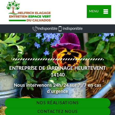
MENU
indisponible
indisponible
ENTREPRISE DE JARDINAGE HEURTEVENT
14140
Nous intervenons 24h/24 sur 7j/7 en cas
d'urgence
NOS RÉALISATIONS
CONTACTEZ NOUS