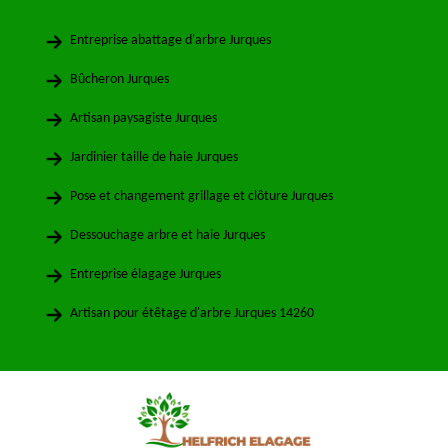
Entreprise abattage d'arbre Jurques
Bûcheron Jurques
Artisan paysagiste Jurques
Jardinier taille de haie Jurques
Pose et changement grillage et clôture Jurques
Dessouchage arbre et haie Jurques
Entreprise élagage Jurques
Artisan pour étêtage d'arbre Jurques 14260