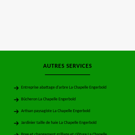
AUTRES SERVICES
Entreprise abattage d'arbre La Chapelle Engerbold
Bûcheron La Chapelle Engerbold
Artisan paysagiste La Chapelle Engerbold
Jardinier taille de haie La Chapelle Engerbold
Pose et changement grillage et clôture La Chapelle