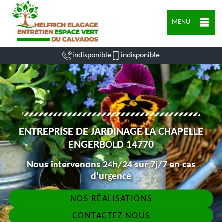
MENU
indisponible
indisponible
ENTREPRISE DE JARDINAGE LA CHAPELLE
ENGERBOLD 14770
Nous intervenons 24h/24 sur 7j/7 en cas
d'urgence
NOS RÉALISATIONS
CONTACTEZ NOUS