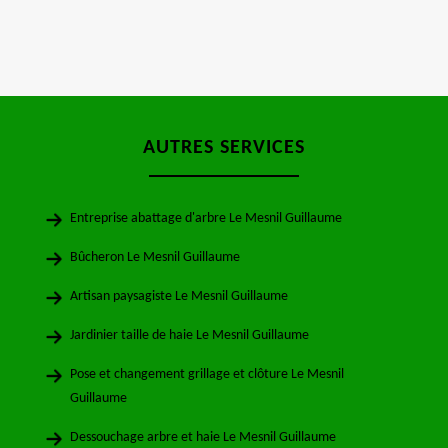
AUTRES SERVICES
Entreprise abattage d'arbre Le Mesnil Guillaume
Bûcheron Le Mesnil Guillaume
Artisan paysagiste Le Mesnil Guillaume
Jardinier taille de haie Le Mesnil Guillaume
Pose et changement grillage et clôture Le Mesnil
Guillaume
Dessouchage arbre et haie Le Mesnil Guillaume