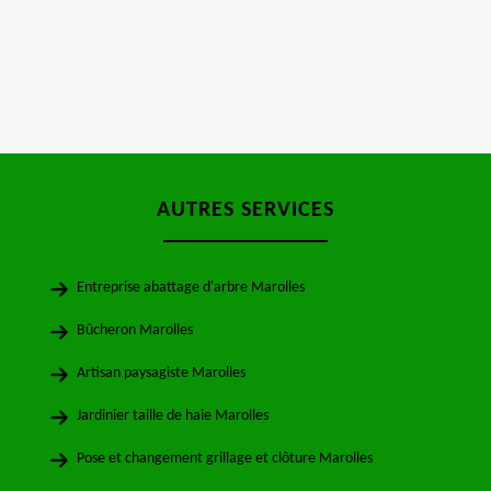
AUTRES SERVICES
Entreprise abattage d'arbre Marolles
Bûcheron Marolles
Artisan paysagiste Marolles
Jardinier taille de haie Marolles
Pose et changement grillage et clôture Marolles