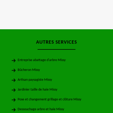
AUTRES SERVICES
Entreprise abattage d'arbre Missy
Bûcheron Missy
Artisan paysagiste Missy
Jardinier taille de haie Missy
Pose et changement grillage et clôture Missy
Dessouchage arbre et haie Missy