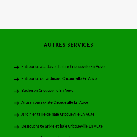
AUTRES SERVICES
Entreprise abattage d'arbre Cricqueville En Auge
Entreprise de jardinage Cricqueville En Auge
Bûcheron Cricqueville En Auge
Artisan paysagiste Cricqueville En Auge
Jardinier taille de haie Cricqueville En Auge
Dessouchage arbre et haie Cricqueville En Auge