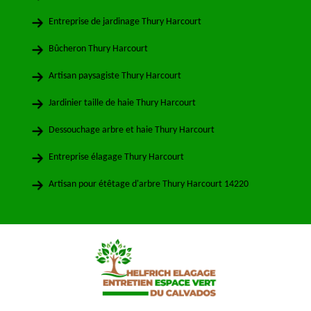
Entreprise de jardinage Thury Harcourt
Bûcheron Thury Harcourt
Artisan paysagiste Thury Harcourt
Jardinier taille de haie Thury Harcourt
Dessouchage arbre et haie Thury Harcourt
Entreprise élagage Thury Harcourt
Artisan pour étêtage d'arbre Thury Harcourt 14220