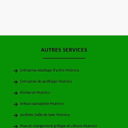
AUTRES SERVICES
Entreprise abattage d'arbre Mutrecy
Entreprise de jardinage Mutrecy
Bûcheron Mutrecy
Artisan paysagiste Mutrecy
Jardinier taille de haie Mutrecy
Pose et changement grillage et clôture Mutrecy