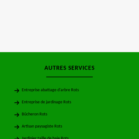
AUTRES SERVICES
Entreprise abattage d'arbre Rots
Entreprise de jardinage Rots
Bûcheron Rots
Artisan paysagiste Rots
Jardinier taille de haie Rots