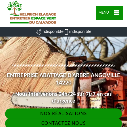
MENU
indisponible
indisponible
ENTREPRISE ABATTAGE D'ARBRE ANGOVILLE
14220
Nous intervenons 24h/24 sur 7j/7 en cas
d'urgence
NOS RÉALISATIONS
CONTACTEZ NOUS