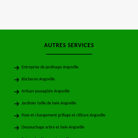
AUTRES SERVICES
Entreprise de jardinage Angoville
Bûcheron Angoville
Artisan paysagiste Angoville
Jardinier taille de haie Angoville
Pose et changement grillage et clôture Angoville
Dessouchage arbre et haie Angoville