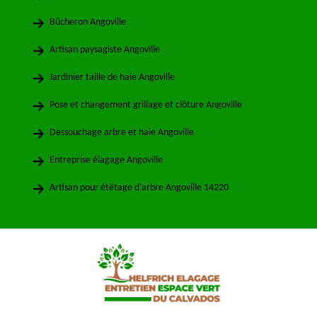
Bûcheron Angoville
Artisan paysagiste Angoville
Jardinier taille de haie Angoville
Pose et changement grillage et clôture Angoville
Dessouchage arbre et haie Angoville
Entreprise élagage Angoville
Artisan pour étêtage d'arbre Angoville 14220