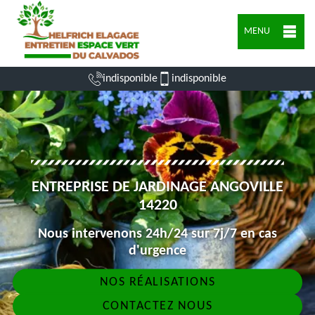
MENU
indisponible
indisponible
ENTREPRISE DE JARDINAGE ANGOVILLE
14220
Nous intervenons 24h/24 sur 7j/7 en cas
d'urgence
NOS RÉALISATIONS
CONTACTEZ NOUS