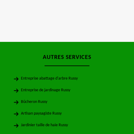
AUTRES SERVICES
Entreprise abattage d'arbre Russy
Entreprise de jardinage Russy
Bûcheron Russy
Artisan paysagiste Russy
Jardinier taille de haie Russy