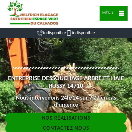
MENU
indisponible
indisponible
ENTREPRISE DESSOUCHAGE ARBRE ET HAIE
RUSSY 14710
Nous intervenons 24h/24 sur 7j/7 en cas
d'urgence
NOS RÉALISATIONS
CONTACTEZ NOUS