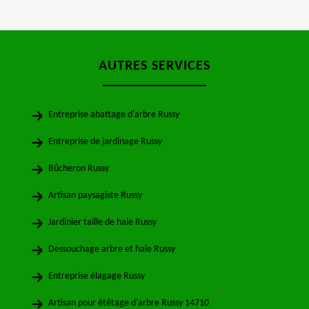
AUTRES SERVICES
Entreprise abattage d'arbre Russy
Entreprise de jardinage Russy
Bûcheron Russy
Artisan paysagiste Russy
Jardinier taille de haie Russy
Dessouchage arbre et haie Russy
Entreprise élagage Russy
Artisan pour étêtage d'arbre Russy 14710